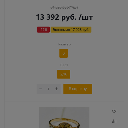
31 320
руб.
/шт
13 392
руб.
/шт
-
57
%
Экономия
17 928 руб.
Размер
0
Вес1
2,16
В корзину