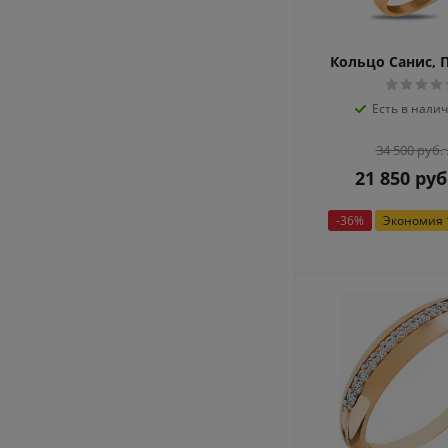
Кольцо Санис, 
Есть в налич
34 500
руб.
21 850
руб
-
36
%
Экономия