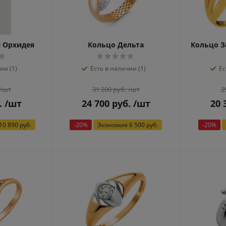
 Орхидея
Кольцо Дельта
Кольцо З
ии (1)
Есть в наличии (1)
Ес
/шт
31 200
руб.
/шт
2
.
/шт
24 700
руб.
/шт
20 
10 890 руб.
-
20
%
Экономия
6 500 руб.
-
20
%