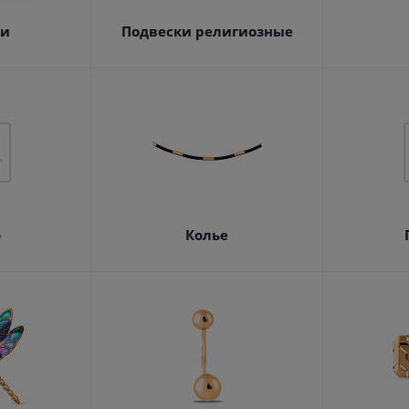
ки
Подвески религиозные
о
Колье