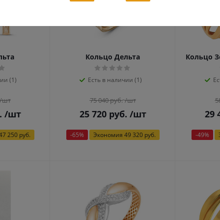
льта
Кольцо Дельта
Кольцо З
ии (1)
Есть в наличии (1)
Ес
/шт
75 040
руб.
/шт
5
.
/шт
25 720
руб.
/шт
29 
47 250 руб.
-
65
%
Экономия
49 320 руб.
-
49
%