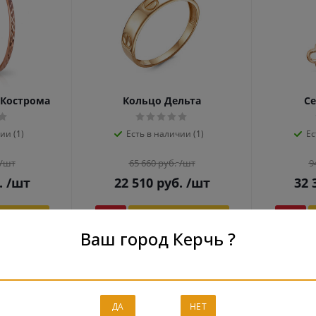
 Кострома
Кольцо Дельта
Се
ии (1)
Есть в наличии (1)
Ес
/шт
65 660
руб.
/шт
9
.
/шт
22 510
руб.
/шт
32 
23 220 руб.
-
65
%
Экономия
43 150 руб.
-
65
%
Ваш город Керчь ?
ДА
НЕТ