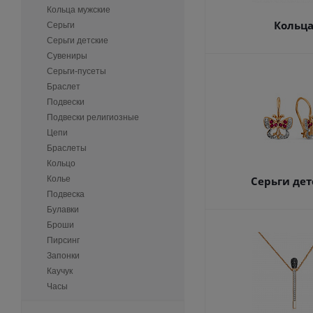
Кольца мужские
Кольц
Серьги
Серьги детские
Сувениры
Серьги-пусеты
Браслет
Подвески
Подвески религиозные
Цепи
Браслеты
Кольцо
Колье
Серьги дет
Подвеска
Булавки
Броши
Пирсинг
Запонки
Каучук
Часы