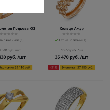
олотая Подкова ЮЗ
Кольцо Ажур
ть в наличии (1)
Есть в наличии (1)
8 540
руб.
/шт
72 650
руб.
/шт
430
руб.
/шт
35 470
руб.
/шт
Экономия
29 110 руб.
-
51
%
Экономия
37 180 руб.