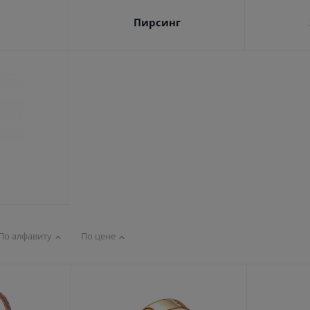
Пирсинг
По алфавиту
По цене