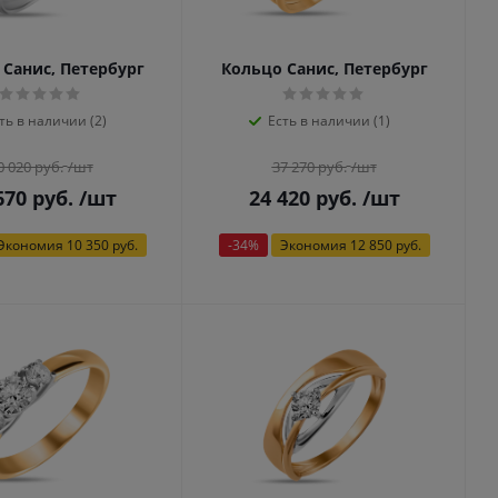
 Санис, Петербург
Кольцо Санис, Петербург
ть в наличии (2)
Есть в наличии (1)
0 020
руб.
/шт
37 270
руб.
/шт
670
руб.
/шт
24 420
руб.
/шт
Экономия
10 350 руб.
-
34
%
Экономия
12 850 руб.