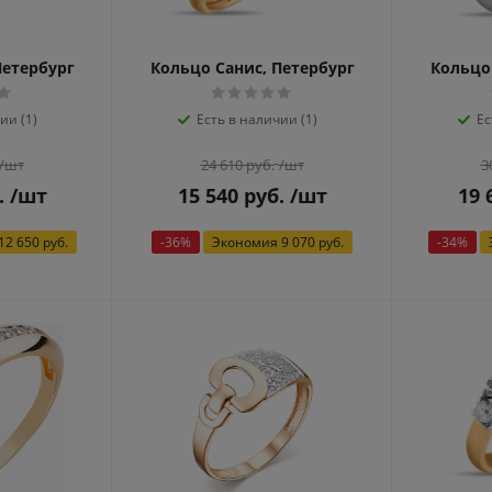
Петербург
Кольцо Санис, Петербург
Кольцо
ии (1)
Есть в наличии (1)
Ес
/шт
24 610
руб.
/шт
3
.
/шт
15 540
руб.
/шт
19 
12 650 руб.
-
36
%
Экономия
9 070 руб.
-
34
%