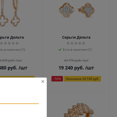
рьги Дельта
Серьги Дельта
ть в наличии (1)
Есть в наличии (1)
4 470
руб.
/шт
43 770
руб.
/шт
380
руб.
/шт
19 240
руб.
/шт
Экономия
62 090 руб.
-
56
%
Экономия
24 530 руб.