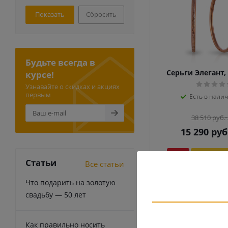
Сбросить
Будьте всегда в
Серьги Элегант,
курсе!
Узнавайте о скидках и акциях
первым
Есть в налич
38 510
руб.
15 290
руб
-
60
%
Экономия
Статьи
Все статьи
Что подарить на золотую
свадьбу — 50 лет
Как правильно носить