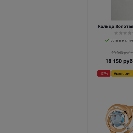
Кольцо Золотая
Есть в налич
29 040
руб.
18 150
руб
-
37
%
Экономия