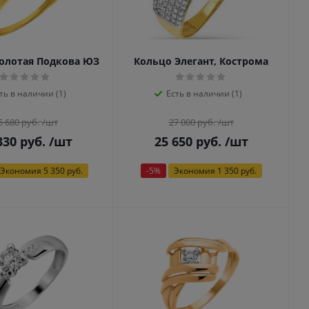
олотая Подкова ЮЗ
Кольцо Элегант, Кострома
ть в наличии (1)
Есть в наличии (1)
5 680
руб.
/шт
27 000
руб.
/шт
330
руб.
/шт
25 650
руб.
/шт
Экономия
5 350 руб.
-
5
%
Экономия
1 350 руб.