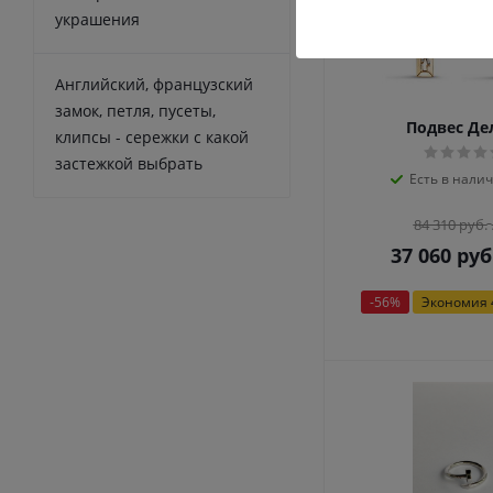
украшения
Английский, французский
замок, петля, пусеты,
Подвес Де
клипсы - сережки с какой
застежкой выбрать
Есть в налич
84 310
руб.
37 060
руб
-
56
%
Экономия