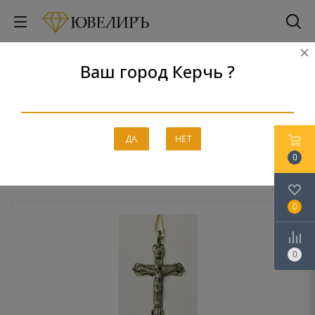
Ваш город Керчь ?
Подвески религиозные
Главная
-
Каталог
-
Серебро
-
Подвески религиозные
ДА
НЕТ
0
0
0