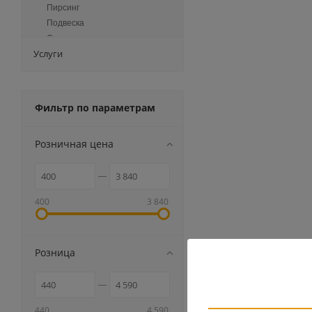
Пирсинг
Подвеска
Сувениры
Услуги
Зажимы для галстука
Запонки
Серьги Ассиметр
Кожа
Фильтр по параметрам
Каучук
Розничная цена
400
3 840
Розница
440
4 590