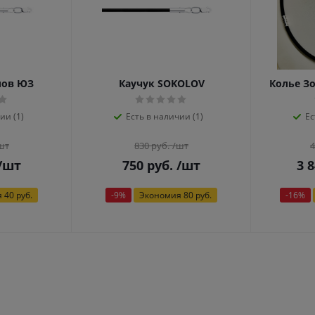
лов ЮЗ
Каучук SOKOLOV
Колье З
ии (1)
Есть в наличии (1)
Ес
шт
830
руб.
/шт
4
/шт
750
руб.
/шт
3 
я
40 руб.
-
9
%
Экономия
80 руб.
-
16
%